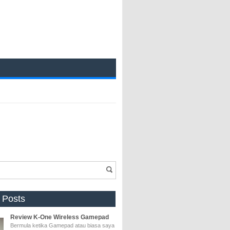
 Posts
Review K-One Wireless Gamepad
Bermula ketika Gamepad atau biasa saya