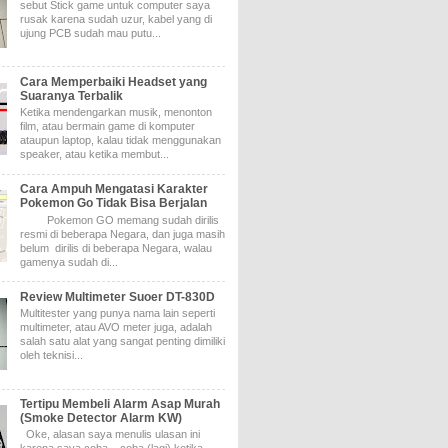
sebut Stick game untuk computer saya
rusak karena sudah uzur, kabel yang di
ujung PCB sudah mau putu...
Cara Memperbaiki Headset yang
Suaranya Terbalik
Ketika mendengarkan musik, menonton
film, atau bermain game di komputer
ataupun laptop, kalau tidak menggunakan
speaker, atau ketika membut...
Cara Ampuh Mengatasi Karakter
Pokemon Go Tidak Bisa Berjalan
Pokemon GO memang sudah dirilis
resmi di beberapa Negara, dan juga masih
belum dirilis di beberapa Negara, walau
gamenya sudah di...
Review Multimeter Suoer DT-830D
Multitester yang punya nama lain seperti
multimeter, atau AVO meter juga, adalah
salah satu alat yang sangat penting dimiliki
oleh teknisi...
Tertipu Membeli Alarm Asap Murah
(Smoke Detector Alarm KW)
Oke, alasan saya menulis ulasan ini