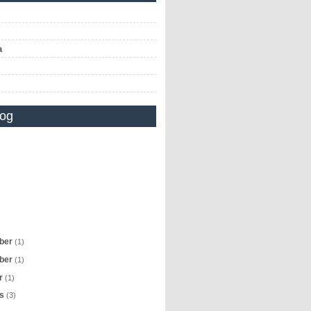
a
log
ber
(1)
ber
(1)
er
(1)
us
(3)