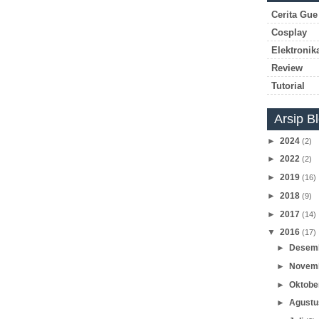
Cerita Gue
Cosplay
Elektronik
Review
Tutorial
Arsip B
►
2024
(2)
►
2022
(2)
►
2019
(16)
►
2018
(9)
►
2017
(14)
▼
2016
(17)
►
Desem
►
Novem
►
Oktob
►
Agust