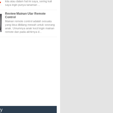
kita atau dalam hal ini saya, sering kali
saya ingin punya tanaman ...
Review Mainan Ular Remote
Control
Mainan remote control adalah sesuatu
yang bisa dibilang mewah untuk seorang
anak. Umumnya anak kecil ingin mainan
remote dan pada akhirnya d...
ry