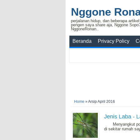
Nggone Ron
perjalanan hidup, dan beberapa artike
pengen saya share aja, Nggone Sopo
NggoneRonan..
Beranda
Privacy Policy
C
Home
»
Arsip April 2016
Jenis Laba - 
Menyangkut postin
di sekitar rumah sa