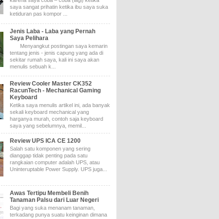
karena saya coba – coba (lagi) ketika
saya sangat prihatin ketika ibu saya suka
ketiduran pas kompor ...
Jenis Laba - Laba yang Pernah
Saya Pelihara
Menyangkut postingan saya kemarin
tentang jenis - jenis capung yang ada di
sekitar rumah saya, kali ini saya akan
menulis sebuah k...
Review Cooler Master CK352
RacunTech - Mechanical Gaming
Keyboard
Ketika saya menulis artikel ini, ada banyak
sekali keyboard mechanical yang
harganya murah, contoh saja keyboard
saya yang sebelumnya, memil...
Review UPS ICA CE 1200
Salah satu komponen yang sering
dianggap tidak penting pada satu
rangkaian computer adalah UPS, atau
Uninteruptable Power Supply. UPS juga...
Awas Tertipu Membeli Benih
Tanaman Palsu dari Luar Negeri
Bagi yang suka menanam tanaman,
terkadang punya suatu keinginan dimana